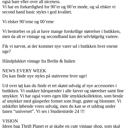
også bare efter over all niceness.
Vi har en forkærlighed for 90’er og 00’er mode, og så elsker vi
second hand basic styles i god kvalitet.
Vi elsker 90’erne og 00’erne
Vi bestræber os på at have mange forskellige størrelser i butikken,
men da alt er vintage og secondhand kan det selvfølgelig variere.
Fik vi nævnt, at der kommer nye varer ud i butikken hver eneste
uge?
Håndplukket vintage fra Berlin & Italien
NEWS EVERY WEEK
Du kan finde nye styles på stativerne hver uge!
Ud over tøj kan du finde et ret skønt udvalg af nye accessories i
butikken. Vi snakker hårspænder i alle farver og størrelser samt fine
smykker. Vi har også vores egen lille smykkekollektion, som består
af smykker med glasperler formet som frugt, grønt og blomster. Vi
udskifter løbende vores udvalg, men du kan se et uddrag under
fanen “universet”. Vi ses i Studiestræde 24 !!!
VISION
Ideen bag Thrift Planet er at skabe en cute vintage shop, som skal